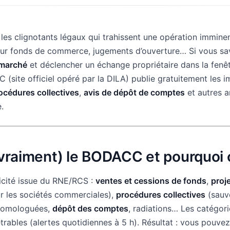
les clignotants légaux qui trahissent une opération imminent
sur fonds de commerce, jugements d’ouverture… Si vous save
 marché
et déclencher un échange propriétaire dans la fenêt
 (site officiel opéré par la DILA) publie gratuitement les i
océdures collectives
,
avis de dépôt de comptes
et autres 
.
(vraiment) le BODACC et pourquoi
cité issue du RNE/RCS :
ventes et cessions de fonds
,
proj
r les sociétés commerciales),
procédures collectives
(sauv
omologuées,
dépôt des comptes
, radiations… Les catégori
trables (alertes quotidiennes à 5 h). Résultat : vous pouve