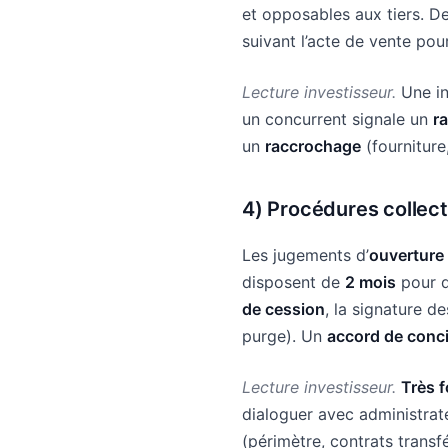
et opposables aux tiers. D
suivant l’acte de vente pou
Lecture investisseur.
Une in
un concurrent signale un
r
un
raccrochage
(fourniture
4)
Procédures collect
Les jugements d’
ouverture
disposent de
2 mois
pour d
de cession
, la signature d
purge). Un
accord de conc
Lecture investisseur.
Très f
dialoguer avec administrat
(périmètre, contrats transfé