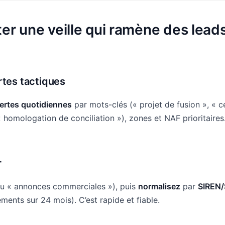
r une veille qui ramène des lead
rtes
tactiques
lertes quotidiennes
par mots-clés (« projet de fusion », « c
« homologation de conciliation »), zones et NAF prioritaires
r
eu « annonces commerciales »), puis
normalisez
par
SIREN/
ments sur 24 mois). C’est rapide et fiable.