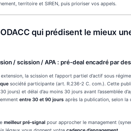
ement, territoire et SIREN, puis prioriser vos appels.
BODACC qui prédisent le mieux une
sion / scission / APA
: pré-deal encadré par des
 extension, la scission et l’apport partiel d’actif sous régime
aque
société participante (art. R.236-2 C. com.). Cette publ
(30 jours) et délai d’au moins 30 jours avant l’assemblée d
équemment
entre 30 et 90 jours
après la publication, selon la 
le
meilleur pré-signal
pour approcher le management (synerg
ais légaux vous donnent votre
cadence d’engagement
.