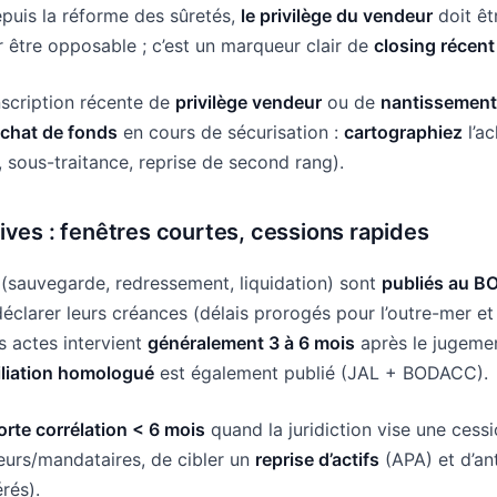
epuis la réforme des sûretés,
le privilège du vendeur
doit ê
r être opposable ; c’est un marqueur clair de
closing récent
scription récente de
privilège vendeur
ou de
nantissement
achat de fonds
en cours de sécurisation :
cartographiez
l’ac
, sous-traitance, reprise de second rang).
ives
: fenêtres courtes, cessions rapides
(sauvegarde, redressement, liquidation) sont
publiés au 
éclarer leurs créances (délais prorogés pour l’outre-mer et
es actes intervient
généralement 3 à 6 mois
après le jugemen
iliation homologué
est également publié (JAL + BODACC).
orte corrélation < 6 mois
quand la juridiction vise une cess
eurs/mandataires, de cibler un
reprise d’actifs
(APA) et d’ant
rés).