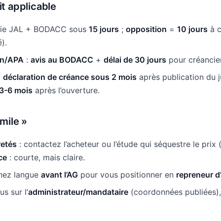
it applicable
lie JAL + BODACC sous
15 jours
;
opposition
=
10 jours
à c
).
ion/APA
:
avis au BODACC
+
délai de 30 jours
pour créancier
:
déclaration de créance sous 2 mois
après publication du 
3-6 mois
après l’ouverture.
-mile »
retés
: contactez l’acheteur ou l’étude qui séquestre le prix
ce
: courte, mais claire.
nez langue
avant l’AG
pour vous positionner en
repreneur d
s sur l’
administrateur/mandataire
(coordonnées publiées), 