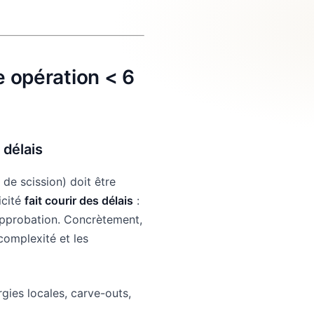
 opération < 6
 délais
 de scission) doit être
icité
fait courir des délais
:
’approbation. Concrètement,
complexité et les
ies locales, carve-outs,