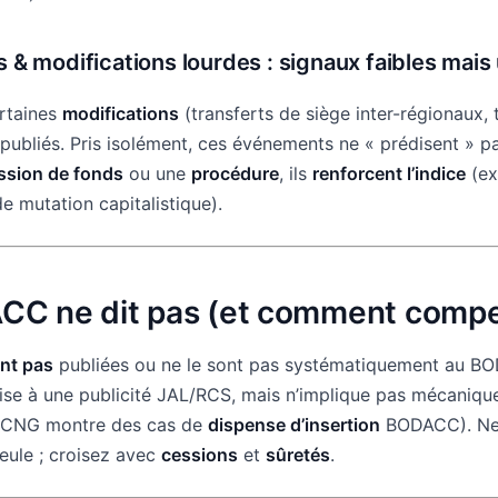
 & modifications lourdes
: signaux faibles mais
rtaines
modifications
(transferts de siège inter-régionaux, 
publiés. Pris isolément, ces événements ne « prédisent » p
ssion de fonds
ou une
procédure
, ils
renforcent l’indice
(ex
de mutation capitalistique).
CC ne dit pas (et comment comp
nt pas
publiées ou ne le sont pas systématiquement au BO
se à une publicité JAL/RCS, mais n’implique pas mécani
du CNG montre des cas de
dispense d’insertion
BODACC). N
eule ; croisez avec
cessions
et
sûretés
.