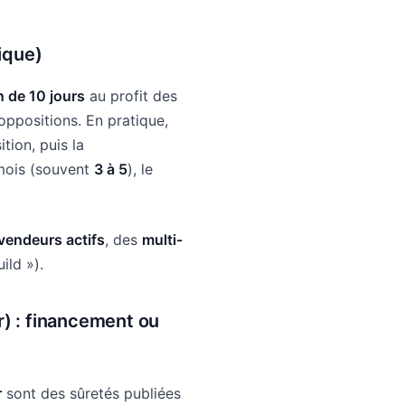
nique)
n de 10 jours
au profit des
 oppositions. En pratique,
tion, puis la
mois (souvent
3 à 5
), le
vendeurs actifs
, des
multi-
ld »).
r)
: financement ou
r
sont des sûretés publiées