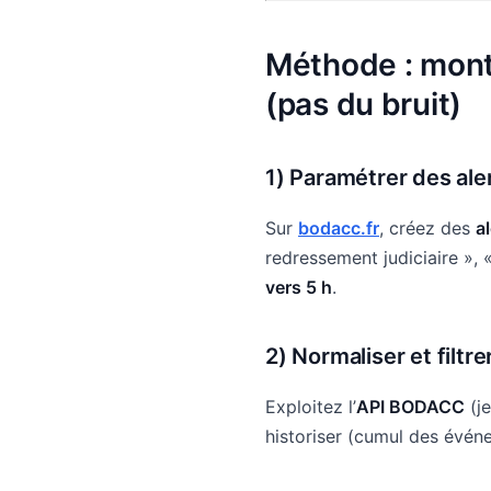
Méthode : monte
(pas du bruit)
1) Paramétrer des
ale
Sur
bodacc.fr
, créez des
a
redressement judiciaire », 
vers 5 h
.
2) Normaliser et filtre
Exploitez l’
API BODACC
(j
historiser (cumul des événe