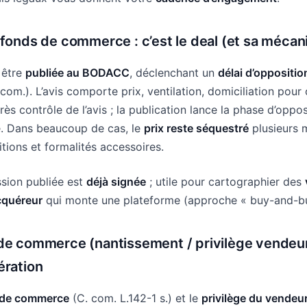
e fonds de commerce
: c’est le deal (et sa méca
 être
publiée au BODACC
, déclenchant un
délai d’oppositio
 com.). L’avis comporte prix, ventilation, domiciliation pour
ès contrôle de l’avis ; la publication lance la phase d’opposi
ge. Dans beaucoup de cas, le
prix reste séquestré
plusieurs 
tions et formalités accessoires.
sion publiée est
déjà signée
; utile pour cartographier des
cquéreur
qui monte une plateforme (approche « buy-and-bui
de commerce (nantissement / privilège vendeu
ération
 de commerce
(C. com. L.142-1 s.) et le
privilège du vendeu