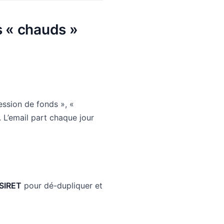
s « chauds »
ession de fonds », «
. L’email part chaque jour
SIRET
pour dé-dupliquer et