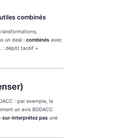
 utiles combinés
transformations,
as un deal ;
combinés
avec
. : dépôt tardif +
enser)
DACC : par exemple, la
quement un avis BODACC
e
sur-interprétez pas
une