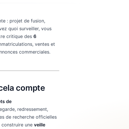
e : projet de fusion,
z quoi surveiller, vous
re critique des
6
mmatriculations, ventes et
annonces commerciales.
 cela compte
ets de
egarde, redressement,
es de recherche officielles
z construire une
veille