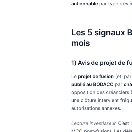
actionnable
par type d’évén
Les 5 signaux 
mois
1)
Avis de projet de fu
Le
projet de fusion
(et, par
publié au BODACC
par
ch
opposition des créanciers 
une clôture intervient fr
autorisations annexes.
Lecture investisseur.
C’est 
MCO post-fusion). Les dél